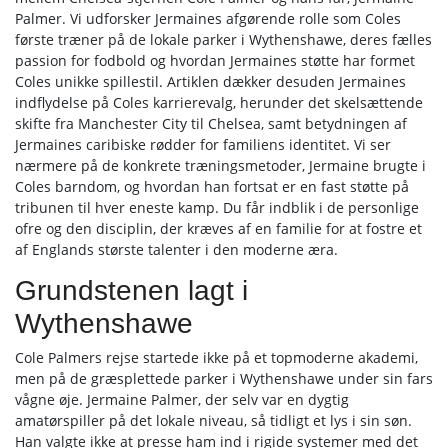
Palmer. Vi udforsker Jermaines afgørende rolle som Coles
første træner på de lokale parker i Wythenshawe, deres fælles
passion for fodbold og hvordan Jermaines støtte har formet
Coles unikke spillestil. Artiklen dækker desuden Jermaines
indflydelse på Coles karrierevalg, herunder det skelsættende
skifte fra Manchester City til Chelsea, samt betydningen af
Jermaines caribiske rødder for familiens identitet. Vi ser
nærmere på de konkrete træningsmetoder, Jermaine brugte i
Coles barndom, og hvordan han fortsat er en fast støtte på
tribunen til hver eneste kamp. Du får indblik i de personlige
ofre og den disciplin, der kræves af en familie for at fostre et
af Englands største talenter i den moderne æra.
Grundstenen lagt i
Wythenshawe
Cole Palmers rejse startede ikke på et topmoderne akademi,
men på de græsplettede parker i Wythenshawe under sin fars
vågne øje. Jermaine Palmer, der selv var en dygtig
amatørspiller på det lokale niveau, så tidligt et lys i sin søn.
Han valgte ikke at presse ham ind i rigide systemer med det