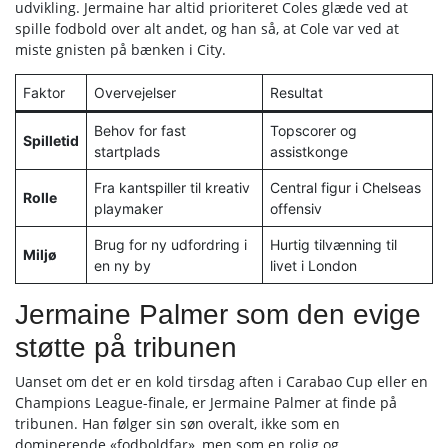
udvikling. Jermaine har altid prioriteret Coles glæde ved at
spille fodbold over alt andet, og han så, at Cole var ved at
miste gnisten på bænken i City.
Faktor
Overvejelser
Resultat
Behov for fast
Topscorer og
Spilletid
startplads
assistkonge
Fra kantspiller til kreativ
Central figur i Chelseas
Rolle
playmaker
offensiv
Brug for ny udfordring i
Hurtig tilvænning til
Miljø
en ny by
livet i London
Jermaine Palmer som den evige
støtte på tribunen
Uanset om det er en kold tirsdag aften i Carabao Cup eller en
Champions League-finale, er Jermaine Palmer at finde på
tribunen. Han følger sin søn overalt, ikke som en
dominerende «fodboldfar», men som en rolig og