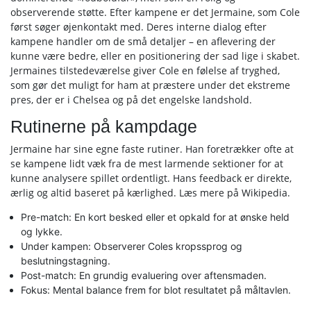
observerende støtte. Efter kampene er det Jermaine, som Cole
først søger øjenkontakt med. Deres interne dialog efter
kampene handler om de små detaljer – en aflevering der
kunne være bedre, eller en positionering der sad lige i skabet.
Jermaines tilstedeværelse giver Cole en følelse af tryghed,
som gør det muligt for ham at præstere under det ekstreme
pres, der er i Chelsea og på det engelske landshold.
Rutinerne på kampdage
Jermaine har sine egne faste rutiner. Han foretrækker ofte at
se kampene lidt væk fra de mest larmende sektioner for at
kunne analysere spillet ordentligt. Hans feedback er direkte,
ærlig og altid baseret på kærlighed. Læs mere på Wikipedia.
Pre-match: En kort besked eller et opkald for at ønske held
og lykke.
Under kampen: Observerer Coles kropssprog og
beslutningstagning.
Post-match: En grundig evaluering over aftensmaden.
Fokus: Mental balance frem for blot resultatet på måltavlen.