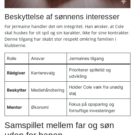
Beskyttelse af sønnens interesser
For Jermaine handler det om integritet. Han ønsker, at Cole
skal huskes for sit spil og sin karakter, ikke for sine kontrakter.
Denne tilgang har skabt stor respekt omkring familien i
klubberne.
Rolle
Ansvar
Jermaines tilgang
Prioriterer spilletid og
Rådgiver
Karrierevalg
udvikling
Holder Cole væk fra unødig
Beskytter
Mediehåndtering
støj
Fokus på opsparing og
Mentor
Økonomi
fornuftige investeringer
Samspillet mellem far og søn