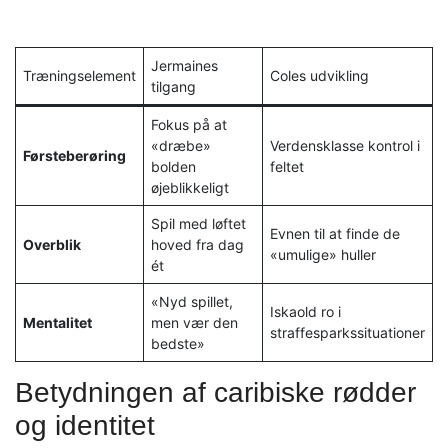
Jermaines
Træningselement
Coles udvikling
tilgang
Fokus på at
«dræbe»
Verdensklasse kontrol i
Førsteberøring
bolden
feltet
øjeblikkeligt
Spil med løftet
Evnen til at finde de
Overblik
hoved fra dag
«umulige» huller
ét
«Nyd spillet,
Iskaold ro i
Mentalitet
men vær den
straffesparkssituationer
bedste»
Betydningen af caribiske rødder
og identitet