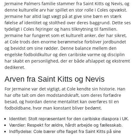
Jermaine Palmers familie stammer fra Saint Kitts og Nevis, og
denne kulturelle arv har spillet en stor rolle i Coles opvækst.
Jermaine har altid lagt vægt på at give sine børn en stærk
følelse af identitet og stolthed over deres baggrund. Dette ses
tydeligt i Coles fejringer og hans tilknytning til familien.
Jermaine har fungeret som et kulturelt anker, der har sikret,
at Cole trods den enorme berømmelse forbliver jordbundet
og bevidst om sine rødder. Denne balance mellem den
engelske fodboldkultur og den caribiske varme og disciplin
har skabt en personlighed, der er både afslappet og ekstremt
dedikeret.
Arven fra Saint Kitts og Nevis
For Jermaine var det vigtigt, at Cole kendte sin historie. Han
har ofte talt om den modstandskraft, som deres forfædre
besad, og hvordan denne mentalitet kan overføres til en
fodboldbane, hvor man konstant bliver bedømt.
Identitet: Stolt repræsentant for den caribiske diaspora i UK.
Værdier: Respekt for ældre, hårdt arbejde og fællesskab.
Indflydelse: Cole bærer ofte flaget fra Saint Kitts på sine