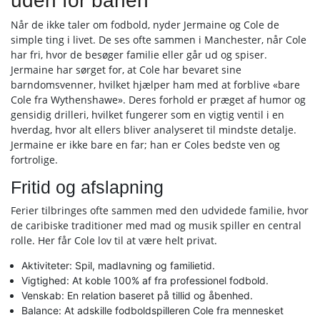
uden for banen
Når de ikke taler om fodbold, nyder Jermaine og Cole de
simple ting i livet. De ses ofte sammen i Manchester, når Cole
har fri, hvor de besøger familie eller går ud og spiser.
Jermaine har sørget for, at Cole har bevaret sine
barndomsvenner, hvilket hjælper ham med at forblive «bare
Cole fra Wythenshawe». Deres forhold er præget af humor og
gensidig drilleri, hvilket fungerer som en vigtig ventil i en
hverdag, hvor alt ellers bliver analyseret til mindste detalje.
Jermaine er ikke bare en far; han er Coles bedste ven og
fortrolige.
Fritid og afslapning
Ferier tilbringes ofte sammen med den udvidede familie, hvor
de caribiske traditioner med mad og musik spiller en central
rolle. Her får Cole lov til at være helt privat.
Aktiviteter: Spil, madlavning og familietid.
Vigtighed: At koble 100% af fra professionel fodbold.
Venskab: En relation baseret på tillid og åbenhed.
Balance: At adskille fodboldspilleren Cole fra mennesket