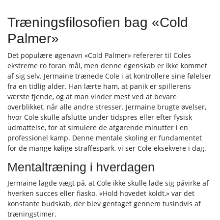
Træningsfilosofien bag «Cold
Palmer»
Det populære øgenavn «Cold Palmer» refererer til Coles
ekstreme ro foran mål, men denne egenskab er ikke kommet
af sig selv. Jermaine trænede Cole i at kontrollere sine følelser
fra en tidlig alder. Han lærte ham, at panik er spillerens
værste fjende, og at man vinder mest ved at bevare
overblikket, når alle andre stresser. Jermaine brugte øvelser,
hvor Cole skulle afslutte under tidspres eller efter fysisk
udmattelse, for at simulere de afgørende minutter i en
professionel kamp. Denne mentale skoling er fundamentet
for de mange kølige straffespark, vi ser Cole eksekvere i dag.
Mentaltræning i hverdagen
Jermaine lagde vægt på, at Cole ikke skulle lade sig påvirke af
hverken succes eller fiasko. «Hold hovedet koldt,» var det
konstante budskab, der blev gentaget gennem tusindvis af
træningstimer.