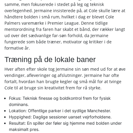
samme, men fokuserede i stedet på leg og teknisk
overlegenhed. Jermaine insisterede på, at Cole skulle lære at
håndtere bolden i små rum, hvilket i dag er blevet Cole
Palmers varemærke i Premier League. Denne tidlige
mentorordning fra faren har skabt et bånd, der rækker langt
ud over det sædvanlige far-søn forhold, da Jermaine
fungerede som både træner, motivator og kritiker i de
formative år.
Træning på de lokale baner
Hver aften efter skole tog Jermaine sin søn med ud for at øve
vendinger, afleveringer og afslutninger. Jermaine har ofte
fortalt, hvordan han brugte kegler og små mål for at tvinge
Cole til at bruge sin kreativitet frem for rå styrke.
Fokus: Teknisk finesse og boldkontrol frem for fysisk
dominans.
Lokation: Offentlige parker i det sydlige Manchester.
Hyppighed: Daglige sessioner uanset vejrforholdene.
Resultat: En spiller der føler sig hjemme med bolden under
maksimalt pres.