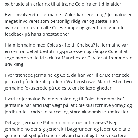
og brugte sin erfaring til at træne Cole fra en tidlig alder.
Hvor involveret er Jermaine i Coles karriere i dag? Jermaine er
meget involveret som personlig rådgiver og støtte. Han
overværer næsten alle Coles kampe og giver ham løbende
feedback på hans præstationer.
Hjalp Jermaine med Coles skifte til Chelsea? Ja, Jermaine var
en central del af beslutningsprocessen og rådgav Cole til at
søge mere spilletid væk fra Manchester City for at fremme sin
udvikling.
Hvor trænede Jermaine og Cole, da han var lille? De trænede
primært på de lokale parker i Wythenshawe, Manchester, hvor
Jermaine fokuserede på Coles tekniske færdigheder.
Hvad er Jermaine Palmers holdning til Coles berømmelse?
Jermaine har altid lagt vægt på, at Cole skal forblive ydmyg og
jordbundet trods sin succes og store økonomiske kontrakter.
Deltager Jermaine Palmer i mediernes interviews? Nej,
Jermaine holder sig generelt i baggrunden og lader Cole tale
gennem sit spil på banen, selvom han af og til ses i kortere