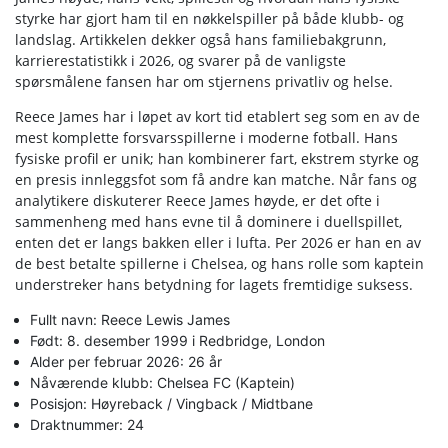
styrke har gjort ham til en nøkkelspiller på både klubb- og
landslag. Artikkelen dekker også hans familiebakgrunn,
karrierestatistikk i 2026, og svarer på de vanligste
spørsmålene fansen har om stjernens privatliv og helse.
Reece James har i løpet av kort tid etablert seg som en av de
mest komplette forsvarsspillerne i moderne fotball. Hans
fysiske profil er unik; han kombinerer fart, ekstrem styrke og
en presis innleggsfot som få andre kan matche. Når fans og
analytikere diskuterer Reece James høyde, er det ofte i
sammenheng med hans evne til å dominere i duellspillet,
enten det er langs bakken eller i lufta. Per 2026 er han en av
de best betalte spillerne i Chelsea, og hans rolle som kaptein
understreker hans betydning for lagets fremtidige suksess.
Fullt navn: Reece Lewis James
Født: 8. desember 1999 i Redbridge, London
Alder per februar 2026: 26 år
Nåværende klubb: Chelsea FC (Kaptein)
Posisjon: Høyreback / Vingback / Midtbane
Draktnummer: 24