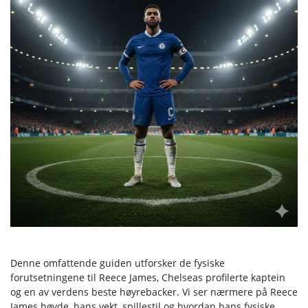
Denne omfattende guiden utforsker de fysiske
forutsetningene til Reece James, Chelseas profilerte kaptein
og en av verdens beste høyrebacker. Vi ser nærmere på Reece
James høyde, hans vekt, spillestil og hvordan hans fysiske