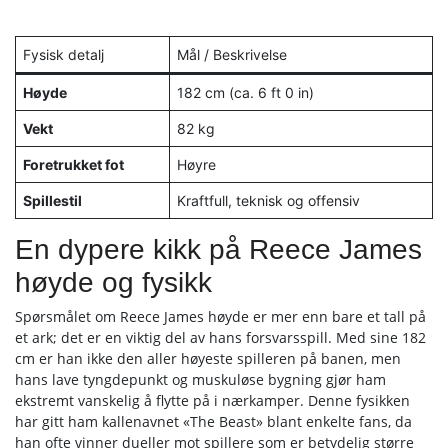
Fysisk detalj
Mål / Beskrivelse
Høyde
182 cm (ca. 6 ft 0 in)
Vekt
82 kg
Foretrukket fot
Høyre
Spillestil
Kraftfull, teknisk og offensiv
En dypere kikk på Reece James
høyde og fysikk
Spørsmålet om Reece James høyde er mer enn bare et tall på
et ark; det er en viktig del av hans forsvarsspill. Med sine 182
cm er han ikke den aller høyeste spilleren på banen, men
hans lave tyngdepunkt og muskuløse bygning gjør ham
ekstremt vanskelig å flytte på i nærkamper. Denne fysikken
har gitt ham kallenavnet «The Beast» blant enkelte fans, da
han ofte vinner dueller mot spillere som er betydelig større