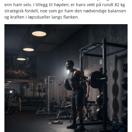
enn ham selv. I tillegg til høyden, er hans vekt på rundt 82 kg
strategisk fordelt, noe som gir ham den nødvendige balansen
og kraften i løpsdueller langs flanken.