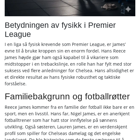
Betydningen av fysikk i Premier
League
I en liga så fysisk krevende som Premier League, er James’
evne til å bruke kroppen sin en enorm fordel. Hans Reece
James høyde gjør ham også kapabel til å vikariere som
midtstopper i en trebackslinje, en rolle han har fylt med stor
suksess ved flere anledninger for Chelsea. Hans allsidighet er
et direkte resultat av hans fysiske robusthet og taktiske
forståelse.
Familiebakgrunn og fotballrøtter
Reece James kommer fra en familie der fotball ikke bare er en
sport, men en livsstil. Hans far, Nigel James, er en anerkjent
fotballtrener som har hatt stor innflytelse på sønnens
utvikling. Også søsteren, Lauren James, er en verdenskjent
profil som spiller for Chelseas damelag og det engelske
landslaget. De ble historiske som de første søsknene til å