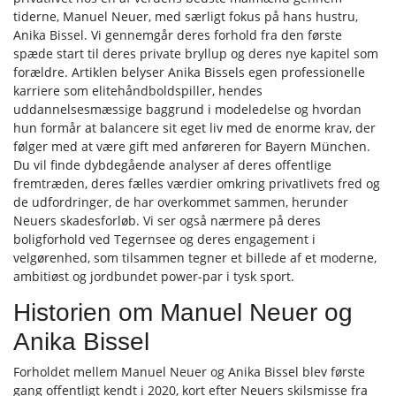
tiderne, Manuel Neuer, med særligt fokus på hans hustru,
Anika Bissel. Vi gennemgår deres forhold fra den første
spæde start til deres private bryllup og deres nye kapitel som
forældre. Artiklen belyser Anika Bissels egen professionelle
karriere som elitehåndboldspiller, hendes
uddannelsesmæssige baggrund i modeledelse og hvordan
hun formår at balancere sit eget liv med de enorme krav, der
følger med at være gift med anføreren for Bayern München.
Du vil finde dybdegående analyser af deres offentlige
fremtræden, deres fælles værdier omkring privatlivets fred og
de udfordringer, de har overkommet sammen, herunder
Neuers skadesforløb. Vi ser også nærmere på deres
boligforhold ved Tegernsee og deres engagement i
velgørenhed, som tilsammen tegner et billede af et moderne,
ambitiøst og jordbundet power-par i tysk sport.
Historien om Manuel Neuer og
Anika Bissel
Forholdet mellem Manuel Neuer og Anika Bissel blev første
gang offentligt kendt i 2020, kort efter Neuers skilsmisse fra