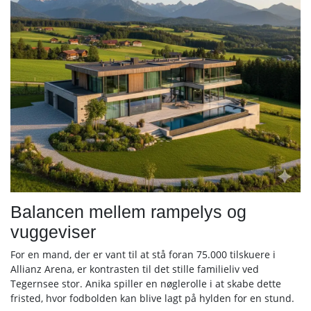
Balancen mellem rampelys og
vuggeviser
For en mand, der er vant til at stå foran 75.000 tilskuere i
Allianz Arena, er kontrasten til det stille familieliv ved
Tegernsee stor. Anika spiller en nøglerolle i at skabe dette
fristed, hvor fodbolden kan blive lagt på hylden for en stund.