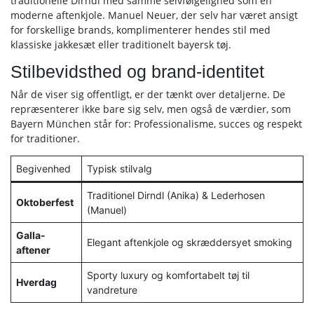
traditionelle Dirndl med samme selvfølgelighed som en
moderne aftenkjole. Manuel Neuer, der selv har været ansigt
for forskellige brands, komplimenterer hendes stil med
klassiske jakkesæt eller traditionelt bayersk tøj.
Stilbevidsthed og brand-identitet
Når de viser sig offentligt, er der tænkt over detaljerne. De
repræsenterer ikke bare sig selv, men også de værdier, som
Bayern München står for: Professionalisme, succes og respekt
for traditioner.
Begivenhed
Typisk stilvalg
Traditionel Dirndl (Anika) & Lederhosen
Oktoberfest
(Manuel)
Galla-
Elegant aftenkjole og skræddersyet smoking
aftener
Sporty luxury og komfortabelt tøj til
Hverdag
vandreture