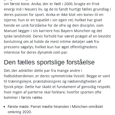
sin første kone. Anika, der er født i 2000, bragte en frisk
energi ind i Neuers liv, og de to fandt hurtigt fælles grundlag i
deres passion for sport. Anika er ikke blot «en kone» til en
stjerne; hun er en topatlet i sin egen ret, hvilket har givet
hende en unik forståelse for de ofre og den disciplin, som
Manuel lægger i sin karriere hos Bayern München og det
tyske landshold. Deres forhold har været præget af en bevidst
beslutning om at holde de mest intime detaljer væk fra
pressens søgelys, hvilket kun har øget offentlighedens
interesse for deres dynamik som par.
Den fælles sportslige forståelse
Det, der adskiller dette par fra mange andre i
fodboldverdenen, er deres symmetriske livsstil. Begge er vant
til træningslejre, præstationspres og nødvendigheden af
fysisk pleje. Dette har skabt et fundament af gensidig respekt,
hvor ingen af parterne skal forklare, hvorfor sporten ofte
kommer i første række.
Første møde: Parret mødte hinanden i München-området
omkring 2020.