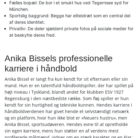
Fælles bopæl: De bor i et smukt hus ved Tegernsee syd for
München.
Sportslig baggrund: Begge har eliteidræt som en central del
af deres identitet.
Privatliv: De deler sjældent private fotos på sociale medier for
at beskytte deres fred.
Anika Bissels professionelle
karriere i håndbold
Anika Bissel er langt fra kun kendt for sit efternavn eller sin
mand. Hun er en talentfuld håndboldspiller, der har spillet på
højt niveau i Tyskland, blandt andet for klubben ESV 1927
Regensburg i den næstbedste række. Som fløj-spiller er hun
kendt for sin hurtighed og tekniske kunnen. Hendes karriere i
håndboldverdenen har givet hende et selvstændigt netværk
og en platform, hvor hun ikke blot er «Neuers hustru», men
Anika Bissel, sportsudøveren. Hendes evne til at opretholde
sin egen karriere, mens hun støtter en af verdens mest
profilerede målmænd, vidner om en stærk karakter og en klar