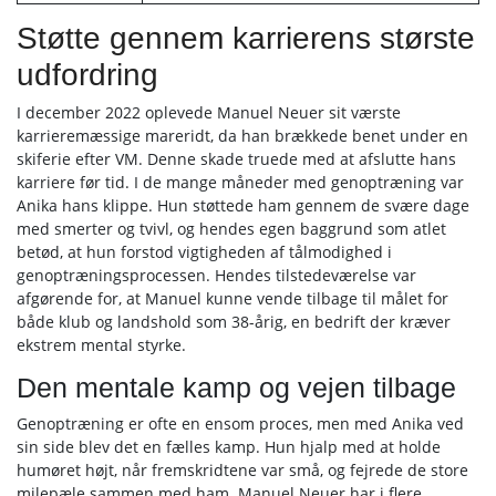
Støtte gennem karrierens største
udfordring
I december 2022 oplevede Manuel Neuer sit værste
karrieremæssige mareridt, da han brækkede benet under en
skiferie efter VM. Denne skade truede med at afslutte hans
karriere før tid. I de mange måneder med genoptræning var
Anika hans klippe. Hun støttede ham gennem de svære dage
med smerter og tvivl, og hendes egen baggrund som atlet
betød, at hun forstod vigtigheden af tålmodighed i
genoptræningsprocessen. Hendes tilstedeværelse var
afgørende for, at Manuel kunne vende tilbage til målet for
både klub og landshold som 38-årig, en bedrift der kræver
ekstrem mental styrke.
Den mentale kamp og vejen tilbage
Genoptræning er ofte en ensom proces, men med Anika ved
sin side blev det en fælles kamp. Hun hjalp med at holde
humøret højt, når fremskridtene var små, og fejrede de store
milepæle sammen med ham. Manuel Neuer har i flere